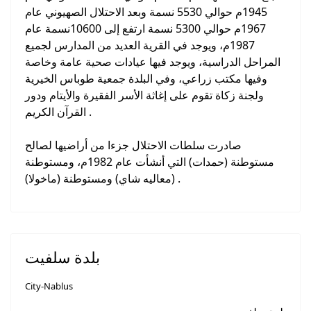
1945م حوالي 5530 نسمة وبعد الاحتلال الصهيوني عام
1967م حوالي 5300 نسمة ارتفع إلى 10600نسمة عام
1987م، ويوجد في القرية العديد من المدارس لجميع
المراحل الدراسية، ويوجد فيها عيادات صحية عامة وخاصة
وفيها مكتب زراعي، وفي البلدة جمعية طوباس الخيرية
ولجنة زكاة تقوم على إغاثة الأسر الفقيرة والأيتام ودور
القرآن الكريم .
صادرت سلطات الاحتلال جزءا من أراضيها لصالح
مستوطنة (حمدات) التي أنشأت عام 1982م، ومستوطنة
(معاليه شاي) ومستوطنة (ماخولا) .
بلدة سلفيت
City-Nablus