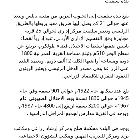
بلدة سلفيت
تقع بلدة سلفيت إلى الجنوب الغربي من مدينة نابلس وتبعد
عنها حوالي 21 كم يصل إليها طريق معبد يربطها بالطريق
الرئيسي وتعتبر سلفيت مركز إداري لحوالي 25 قرية
مجاورة وفق التقسيم الإداري الأردني، تتبع إدارياً لقضاء
نابلس ضمتها سلطات الاحتلال قضاء طولكرم، ترتفع عن
سطح البحر 510م وتبلغ مساحة القرية العمرانية 1800
دونم ومساحة أراضيها الكلية 12ألف دونم، وتعتمد البلدة
على الزراعة وهي مصدر الدخل الرئيسي ويعتبر الزيتون
العمود الفقري للاقتصاد الزراعي .
بلغ عدد سكانها عام 1922م حوالي 901 نسمة وفي عام
1945م حوالي 1830 نسمة وبعد الاحتلال الصهيوني عام
1967م حوالي 3200 نسمة ارتفع إلى 4800 عام 1987م،
ويوجد في القرية مدارس لجميع المراحل الدراسية .
يوجد في البلدة محكمة صلح ومركز إرشاد زراعي ومكاتب
بريد ومركز للتدريب المهني ومكتب للشؤون الاجتماعية