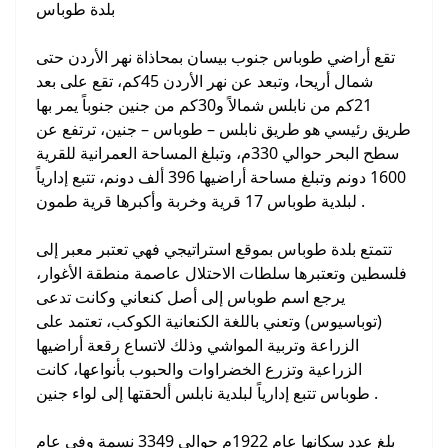
بلدة طوباس
تقع أراضي طوباس جنوب بيسان بمحاذاة نهر الأردن حتى
شمال أريحا، وتبعد عن نهر الأردن 45كم، تقع على بعد
21كم من نابلس شمالاً و30كم من جنين جنوباً يمر بها
طريق رئيسي هو طريق نابلس – طوباس – جنين، ترتفع عن
سطح البحر حوالي 330م، وتبلغ المساحة العمرانية للقرية
1600 دونم وتبلغ مساحة أراضيها 396 ألف دونم، تتبع إدارياً
لبلدية طوباس 17 قرية وخربة وأكبرها قرية طمون .
تتمتع بلدة طوباس بموقع استراتيجي فهي تعتبر معبر إلى
فلسطين وتعتبرها سلطات الاحتلال عاصمة منطقة الأغوار،
يرجع اسم طوباس إلى أصل كنعاني وكانت تدعى
(توباسيوس) وتعني باللغة الكنعانية الكوكب، تعتمد على
الزراعة وتربية المواشي وذلك لاتساع رقعة أراضيها
الزراعية وتزرع الخضراوات والحبوب بأنواعها، كانت
طوباس تتبع إدارياً لبلدية نابلس ألحقتها إلى لواء جنين .
بلغ عدد سكانها عام 1922م حوالي 3349 نسمة وفي عام