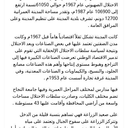
الاحتلال الصهيوني عام 1967م حوالي 61050نسمة ارتفع
إلى 106900 عام 1987م، وتقدر مساحة المدينة العمرانية
12700 دونم، تشرف بلدية المدينة على تنظيم المدينة وعلى
المرافق العامة .
كانت المدينة تشكل ثقلاً اقتصادياً هاماً قبل 1967م وكانت
مدن الضفتين تعتمد عليها في بعض الصناعات وبعد الاحتلال
ونتيجة لسياسة سلطات الاحتلال الإلحقاية التي تقوم على
تدمير الاقتصاد الوطني تعرضت الصناعات الكبيرة فيها إلى
التراجع وهبوط مستوى إنتاجها وأهم هذه الصناعات مصانع
الجلود، والنسيج، والكيماويات و الصناعات المعدنية، وفي
المدينة غرفة تجارة أسست عام 1953م .
فيها مدارس لمختلف المراحل العمرية وفيها جامعة النجاح
تضم مختلف الكليات، وصادرت سلطات الاحتلال مساحات
واسعة من أراضي المحافظة وأقامت عليها 43 مستوطنة .
على صعيد الزراعة فهي تساهم بنسبة قليلة من الدخل
وتتركز الزراعة على سفوح الجبال وتعتمد على مياه
الأمطار وفيها العديد من المزارع لتنمية الثروة الحيوانية، أما