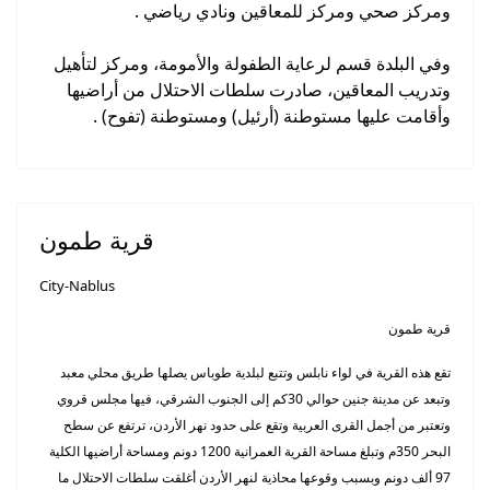
ومركز صحي ومركز للمعاقين ونادي رياضي .
وفي البلدة قسم لرعاية الطفولة والأمومة، ومركز لتأهيل
وتدريب المعاقين، صادرت سلطات الاحتلال من أراضيها
وأقامت عليها مستوطنة (أرئيل) ومستوطنة (تفوح) .
قرية طمون
City-Nablus
قرية طمون
تقع هذه القرية في لواء نابلس وتتبع لبلدية طوباس يصلها طريق محلي معبد
وتبعد عن مدينة جنين حوالي 30كم إلى الجنوب الشرقي، فيها مجلس قروي
وتعتبر من أجمل القرى العربية وتقع على حدود نهر الأردن، ترتفع عن سطح
البحر 350م وتبلغ مساحة القرية العمرانية 1200 دونم ومساحة أراضيها الكلية
97 ألف دونم وبسبب وقوعها محاذية لنهر الأردن أغلقت سلطات الاحتلال ما