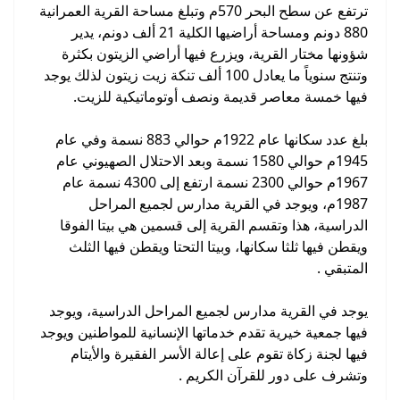
ترتفع عن سطح البحر 570م وتبلغ مساحة القرية العمرانية
880 دونم ومساحة أراضيها الكلية 21 ألف دونم، يدير
شؤونها مختار القرية، ويزرع فيها أراضي الزيتون بكثرة
وتنتج سنوياً ما يعادل 100 ألف تنكة زيت زيتون لذلك يوجد
فيها خمسة معاصر قديمة ونصف أوتوماتيكية للزيت.
بلغ عدد سكانها عام 1922م حوالي 883 نسمة وفي عام
1945م حوالي 1580 نسمة وبعد الاحتلال الصهيوني عام
1967م حوالي 2300 نسمة ارتفع إلى 4300 نسمة عام
1987م، ويوجد في القرية مدارس لجميع المراحل
الدراسية، هذا وتقسم القرية إلى قسمين هي بيتا الفوقا
ويقطن فيها ثلثا سكانها، وبيتا التحتا ويقطن فيها الثلث
المتبقي .
يوجد في القرية مدارس لجميع المراحل الدراسية، ويوجد
فيها جمعية خيرية تقدم خدماتها الإنسانية للمواطنين ويوجد
فيها لجنة زكاة تقوم على إعالة الأسر الفقيرة والأيتام
وتشرف على دور للقرآن الكريم .