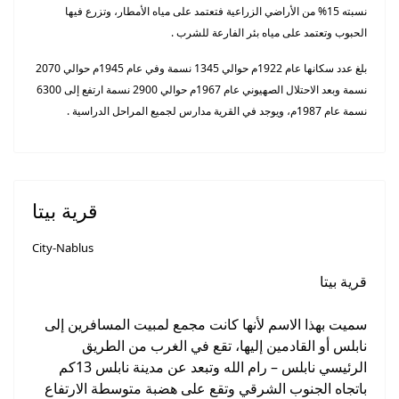
نسبته 15% من الأراضي الزراعية فتعتمد على مياه الأمطار، وتزرع فيها
الحبوب وتعتمد على مياه بئر الفارعة للشرب .
بلغ عدد سكانها عام 1922م حوالي 1345 نسمة وفي عام 1945م حوالي 2070
نسمة وبعد الاحتلال الصهيوني عام 1967م حوالي 2900 نسمة ارتفع إلى 6300
نسمة عام 1987م، ويوجد في القرية مدارس لجميع المراحل الدراسية .
قرية بيتا
City-Nablus
قرية بيتا
سميت بهذا الاسم لأنها كانت مجمع لمبيت المسافرين إلى
نابلس أو القادمين إليها، تقع في الغرب من الطريق
الرئيسي نابلس – رام الله وتبعد عن مدينة نابلس 13كم
باتجاه الجنوب الشرقي وتقع على هضبة متوسطة الارتفاع