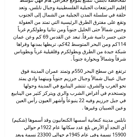
إقليم المرتفعات الجبلية الفلسطينية وجبال نابلس، وتعد
حلقة في سلسلة المدن الجبلية من الشمال إلى الجنوب
وتقع على مفترق الطرق الرئيسية التي تمتد من العفولة
وجنين شمالاً حتى الخليل جنوباً ومن نتانيا وطولكرم غرباً
حتى جسر دامية شرقاً. تبعد عن القدس 69 كم وعن عمان
114كم ومن البحر المتوسط 42كم، تربطها بمدنها وقراها
شبكة جيدة من الطرق وبطولكرم وقلقيلية غرباً وبطوباس
شرقاً وشمالاً وبحوارة جنوباً .
ترتفع عن سطح البحر 550م وتمتد عمران المدينة فوق
جبال عيبال شمالاً وجبال جرزيم جنوباً وبينهما وادي يمتد
نحو الغرب والشرق، تنتشر الينابيع في المدينة وحولها
وتستخدم في أغراض الشرب والري ويتركز كثير من الينابيع
في جبل جرزيم وفيه 22 ينبوعاً وأشهر العيون رأس العين
وعين الصبيان وغيرها .
نابلس مدينة كنعانية أسسها الكنعانيون وقد أسموها (شكيم)
أي النجد أو الأرض بلغ عدد سكانها عام 1922م حوالي
15900 نسمة وفي عام 1945م حوالي 23300 نسمة وبعد