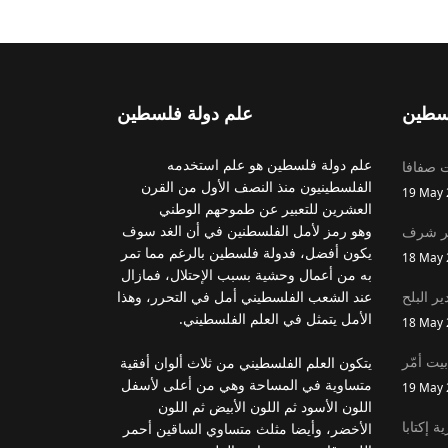
سطين
علم دولة فلسطين
علم دولة فلسطين هو علم استخدمه
ت صفافا
الفلسطينيون منذ النصف الأول من القرن
19 May 
العشرين للتعبير عن طموحهم الوطني
وهو رمز لأمل الفلسطنين في أن الغد سوف
ير شرف
يكون أفضل، فدولة فلسطين بالرغم مما تمر
18 May 
به من أعمال وحشية بسبب الإحتلال، فمازال
ير البلح
عند الشعب الفلسطيني أمل في التحرر، وهذا
الأمل يتمثل في العلم الفلسطيني.
18 May 
بيت أمّر
يتكون العلم الفلسطيني من ثلاث ألوان أفقية
متساوية في المساحة وهي من أعلى لأسفل
19 May 
اللون الأسود ثم اللون الأبيض ثم اللون
ة إكتابا
الأخضر، وأيضا مثلث متساوي الساقين أحمر