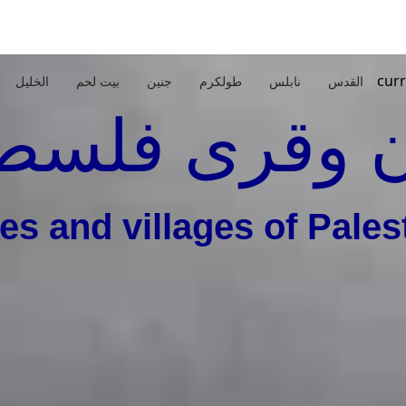
curr
القدس
نابلس
طولكرم
جنين
بيت لحم
الخليل
 وقرى فلسط
ies and villages of Pales