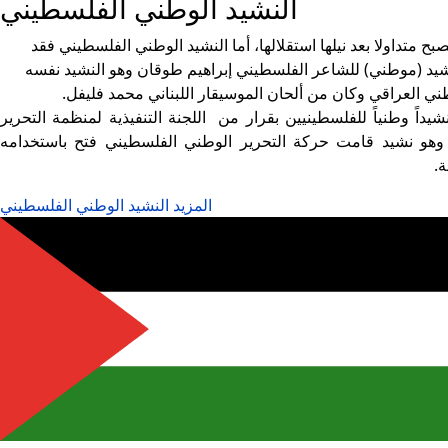
النشيد الوطني الفلسطيني
ح متداولا بعد نيلها استقلالها، أما النشيد الوطني الفلسطيني فقد
شيد (موطني) للشاعر الفلسطيني إبراهيم طوقان وهو النشيد نفسه
طني العراقي وكان من ألحان الموسيقار اللبناني محمد فليفل.
دائي) فقد أصبح متداولاً عام (1972م)، واعتمد نشيداً وطنياً للفلسطينيين بقرار من اللجنة التنفيذية لمنظمة التحرير
، وهو نشيد قامت حركة التحرير الوطني الفلسطيني فتح باستخدامه
.
المزيد النشيد الوطني الفلسطيني