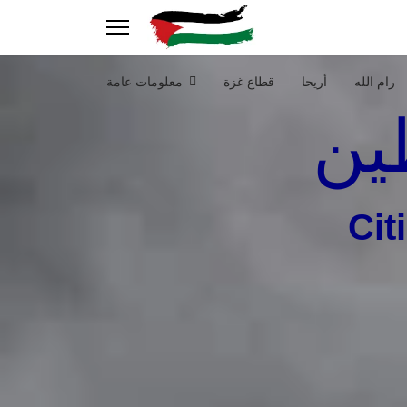
رام الله
أريحا
قطاع غزة
معلومات عامة
ين
Cit