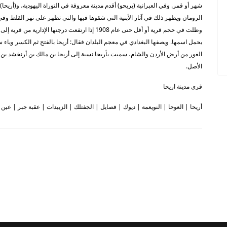
شهر أو قمر. وفي العبرانية (يريحو) أقدم مدينة معروفة في التوراة اليهودية، و(أريحا)
الرومان ويظهر ذلك في آثار الأبنية التي شقوها فيها والتي تظهر على نهر القلط وفي
وظلت في حجم قرية أو أقل حتى عام 1908 إذا ارتفعت درج
يحمل اسمها. ويصفها البغدادي في معجم البلدان فقال: أريحا بالفتح ثم الكسر وياء س
الغور من أرض الأردن والشام، سميت بأريحا نسبة إلى أريحا بن مالك بن أرنخشد بن
الأصل.
قرى مدينة اريحا
أريحا | العوجا | النويعمة | ديوك | فصايل | الجفتلك | الزبيدات | عقبة جبر | عين