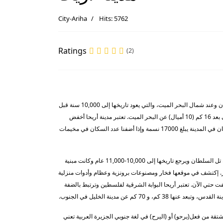
City-Ariha
Hits: 5762
Ratings
(2)
أريحا (Jericho) هي مدينة فلسطينية تاريخية قديمة تقع على الضفة الغربية لنهر الأردن وعند شمال البحر الميت، والتي يعود تاريخها إلى 10,000 سنة قبل
الميلاد. هي عاصمة محافظة أريحا وبلغ عدد سكانها أكثر من 20,000 نسمة. وتقع على بعد 16 كم (10 أميال) عن البحر الميت. تعتبر مدينة أريحا أخفض
منطقة في العالم. تبلغ المنطقة الخاضعة لحدود البلدية 45 كيلو متر مربع وعدد السكان في المدينة يبلغ 17000 نسمة وإذا أضفنا عدد السكان في مخيمات
مدينة أريحا القديمة تبعد حوالي ميل من الغرب ومكانها يعرف بتلال أبو العلايق شماله تل السلطان ويرجع تاريخها إلى 10,000-11,000 عام وكانت مبنية
ه 28 قدم وعمقه 8 قدم ومنحوت من الصخر. إكتشف في موقعها فخار ومصنوعات برونزية وعظام وأدوات منزلية
حتي الآن. تعتبر أريحا البوابة الشرقية لفلسطين وترتبط بالضفة
م عن مدينة الخليل في الجنوب.
تقة من فعل(يرحو) أو (اليرح) في لغة جنوبي الجزيرة العربية تعني