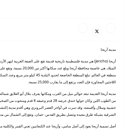
مدينة أريحا
اللاجئين المجاورة فإن العدد يرتفع إلى ما يقارب 25,000 نسمة.
من الطوب اللبن وكان حولها خندق عرض
خشبية وسلال وأقمشة. وقد دمرت في أواخر العصر البرونزي وهي أقدم مدينة إكتشفت 
الشرقية بشبكة طرق معبدة وتتصل بطريق القدس -عمان، وتقع إلى الشمال من مدينة القدس، وتبعد عنها 38 كم، و 70 ك
أصل تسمية أريحا يعود إلى أصل سامي، وأريحا عند الكنعانيين تعني القمر والكلمة مش