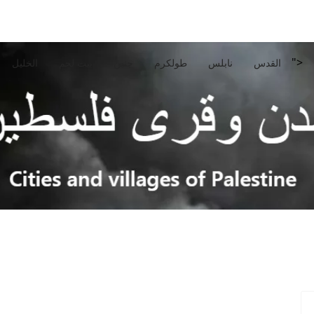
">
القدس
نابلس
طولكرم
جنين
بيت لحم
الخليل