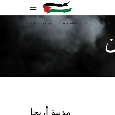
رام الله
أريحا
قطاع غزة
معلومات عامة
مدينة أريحا