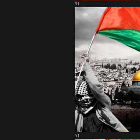
31
51