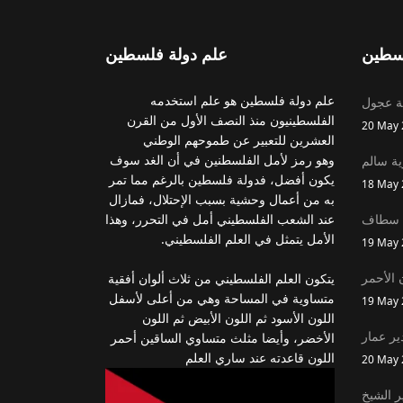
سطين
علم دولة فلسطين
علم دولة فلسطين هو علم استخدمه
ة عجول
الفلسطينيون منذ النصف الأول من القرن
20 May 
العشرين للتعبير عن طموحهم الوطني
وهو رمز لأمل الفلسطنين في أن الغد سوف
ة سالم
يكون أفضل، فدولة فلسطين بالرغم مما تمر
18 May 
به من أعمال وحشية بسبب الإحتلال، فمازال
 سطاف
عند الشعب الفلسطيني أمل في التحرر، وهذا
الأمل يتمثل في العلم الفلسطيني.
19 May 
 الأحمر
يتكون العلم الفلسطيني من ثلاث ألوان أفقية
متساوية في المساحة وهي من أعلى لأسفل
19 May 
اللون الأسود ثم اللون الأبيض ثم اللون
ير عمار
الأخضر، وأيضا مثلث متساوي الساقين أحمر
اللون قاعدته عند ساري العلم
20 May 
ر الشيخ