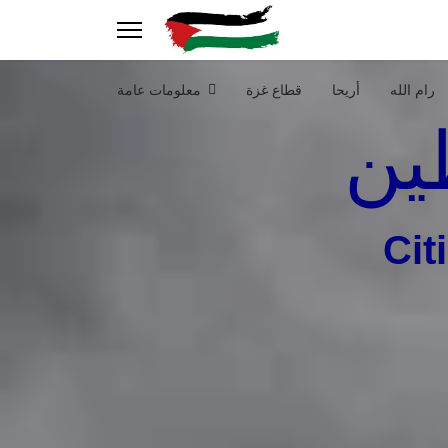
رام الله
أريحا
قطاع غزة
معلومات عامة
ين
Cit