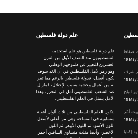
سطين
علم دولة فلسطين
علم دولة فلسطين هو علم استخدمه
ت صفافا
الفلسطينيون منذ النصف الأول من القرن
19 May 
العشرين للتعبير عن طموحهم الوطني
وهو رمز لأمل الفلسطنين في أن الغد سوف
ير شرف
يكون أفضل، فدولة فلسطين بالرغم مما تمر
18 May 
به من أعمال وحشية بسبب الإحتلال، فمازال
ير البلح
عند الشعب الفلسطيني أمل في التحرر، وهذا
الأمل يتمثل في العلم الفلسطيني.
18 May 
بيت أمّر
يتكون العلم الفلسطيني من ثلاث ألوان أفقية
متساوية في المساحة وهي من أعلى لأسفل
19 May 
اللون الأسود ثم اللون الأبيض ثم اللون
ة إكتابا
الأخضر، وأيضا مثلث متساوي الساقين أحمر