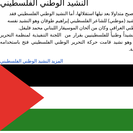
النشيد الوطني الفلسطيني
ح متداولا بعد نيلها استقلالها، أما النشيد الوطني الفلسطيني فقد
شيد (موطني) للشاعر الفلسطيني إبراهيم طوقان وهو النشيد نفسه
طني العراقي وكان من ألحان الموسيقار اللبناني محمد فليفل.
دائي) فقد أصبح متداولاً عام (1972م)، واعتمد نشيداً وطنياً للفلسطينيين بقرار من اللجنة التنفيذية لمنظمة التحرير
، وهو نشيد قامت حركة التحرير الوطني الفلسطيني فتح باستخدامه
.
المزيد النشيد الوطني الفلسطيني