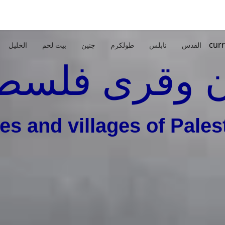
curr
القدس
نابلس
طولكرم
جنين
بيت لحم
الخليل
 وقرى فلسط
ies and villages of Pales