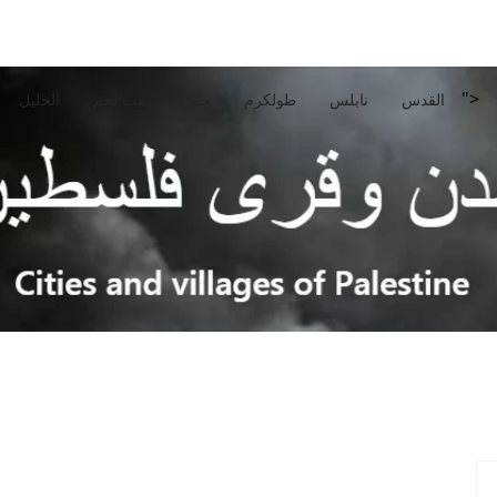
">
القدس
نابلس
طولكرم
جنين
بيت لحم
الخليل