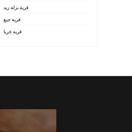
قرية نزلة زيد
قرية جبع
قرية جَربا