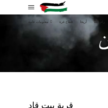
رام الله
أريحا
قطاع غزة
معلومات عامة
قرية بيت قاد