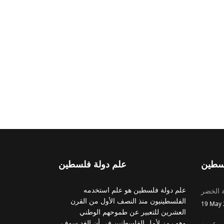
سطين
علم دولة فلسطين
علم دولة فلسطين هو علم استخدمه
 الخضر
الفلسطينيون منذ النصف الأول من القرن
19 May 
العشرين للتعبير عن طموحهم الوطني
وهو رمز لأمل الفلسطنين في أن الغد سوف
ير عمرو