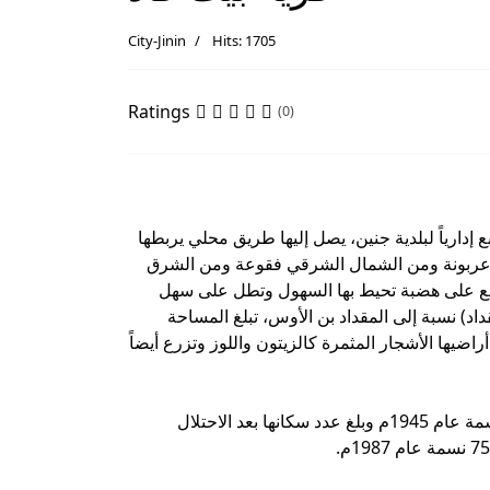
City-Jinin
Hits: 1705
Ratings
(0)
 قاد إلى الشرق من مدينة جنين وعلى بعد 5كم، تتبع إدارياً لبلدية جنين، يصل إليها طريق محلي يربطها
 وعربونة ومن الشمال الشرقي فقوعة ومن الشرق
تقع على هضبة تحيط بها السهول وتطل على سهل
د) نسبة إلى المقداد بن الأوس، تبلغ المساحة
ضيها حوالي 2000 دونم، تزرع في أراضيها الأشجار المثمرة كالزيتون واللوز وتزرع أيضاً
بلغ عدد سكانها عام 1922م حوالي 199 نسمة ارتفع إلى 290 نسمة عام 1945م وبلغ عدد سكانها بعد الاحتلال