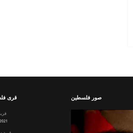
صور فلسطين
قرى فل
قرية
2021
قرية د