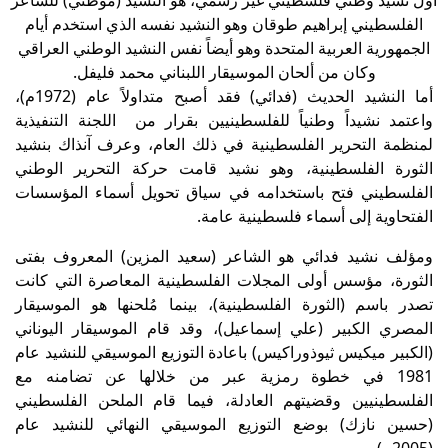
أول نشيد وطني فلسطيني غير رسمي، هو النشيد (موطني) للشاعر
الفلسطيني إبراهيم طوقان وهو النشيد نفسه الذي استخدم أيام
الجمهورية العربية المتحدة وهو أيضاً نفس النشيد الوطني العراقي
وكان من ألحان الموسيقار اللبناني محمد فليفل.
أما النشيد الحديث (فدائي) فقد أصبح متداولاً عام (1972م)،
واعتمد نشيداً وطنياً للفلسطينيين بقرار من اللجنة التنفيذية
لمنظمة التحرير الفلسطينية في ذلك العام، وعرف آنذاك بنشيد
الثورة الفلسطينية، وهو نشيد قامت حركة التحرير الوطني
الفلسطيني فتح باستخدامه في سياق تحويل أسماء المؤسسات
الفتحاوية إلى أسماء فلسطينية عامة.
ومؤلف نشيد فدائي هو الشاعر (سعيد المزين) المعروف بفتى
الثورة، مؤسس أولى المجلات الفلسطينية المعاصرة التي كانت
تصدر باسم (الثورة الفلسطينية)، بينما مُلحنها هو الموسيقار
المصري الكبير (علي إسماعيل)، وقد قام الموسيقار اليوناني
(الكبير ميكيس ثيوذوراكيس) باعادة التوزيع الموسيقي للنشيد عام
1981 في خطوة رمزية عبر من خلالها عن تضامنه مع
الفلسطينيين وقضيتهم العادلة، فيما قام الملحن الفلسطيني
(حسين نازك) بوضع التوزيع الموسيقي النهائي للنشيد عام