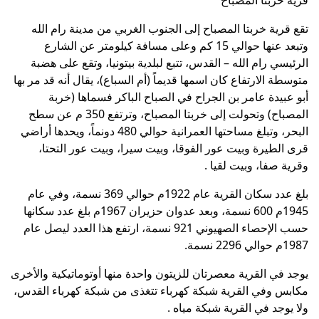
تقع قرية خربتا المصباح إلى الجنوب الغربي من مدينة رام الله
وتبعد عنها حوالي 15 كم وعلى مسافة كيلومتر عن الشارع
الرئيسي رام الله – القدس، تتبع لبلدية بيتونيا، وتقع على هضبة
متوسطة الارتفاع كان اسمها قديماً (أم السباع)، يقال أنه قد مر بها
أبو عبيدة عامر بن الجراح في الصباح الباكر فسماها (خربة
المصباح) وتحولت إلى خربتا المصباح، وترتفع 350 م عن سطح
البحر، وتبلغ مساحتها العمرانية حوالي 480 دونماً، ويحدها أراضي
قرى الطيرة وبيت عور الفوقا، وبيت سيرا، وبيت عور التحتا،
وقرية صفا، وبيت لقيا .
بلغ عدد سكان القرية عام 1922م حوالي 369 نسمة، وفي عام
1945م 600 نسمة، وبعد عدوان حزيران 1967م بلغ عدد سكانها
حسب الإحصاء الصهيوني 921 نسمة، ارتفع هذا العدد ليصل عام
1987م حوالي 2296 نسمة.
يوجد في القرية معصرتان للزيتون واحدة منها أوتوماتيكية والأخرى
مكابس وفي القرية شبكة كهرباء تتغذى من شبكة كهرباء القدس،
ولا يوجد في القرية شبكة مياه .