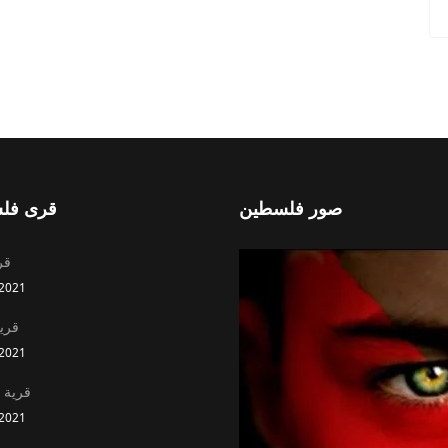
صور فلسطين
قرى فل
قر
2021
قري
2021
قرية 
2021