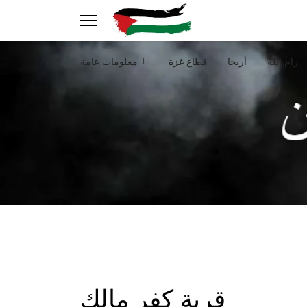
رام الله
أريحا
قطاع غزة
معلومات عامة
قرية كفر مالك