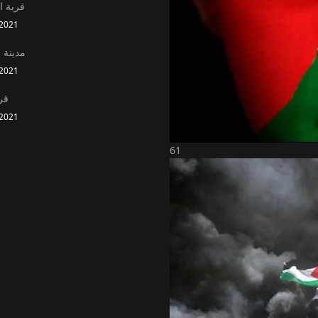
قرية ا
2021
مدينة ب
2021
قر
2021
61