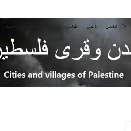
">
القدس
نابلس
طولكرم
جنين
بيت لحم
الخليل