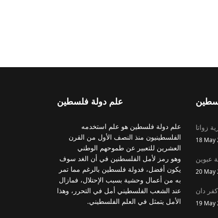
سطين
علم دولة فلسطين
علم دولة فلسطين هو علم استخدمه
ية زواتا
الفلسطينيون منذ النصف الأول من القرن
18 May 
العشرين للتعبير عن طموحهم الوطني
وهو رمز لأمل الفلسطنين في أن الغد سوف
ة عبوين
يكون أفضل، فدولة فلسطين بالرغم مما تمر
20 May 
به من أعمال وحشية بسبب الإحتلال، فمازال
كفر دان
عند الشعب الفلسطيني أمل في التحرر، وهذا
الأمل يتمثل في العلم الفلسطيني.
19 May 