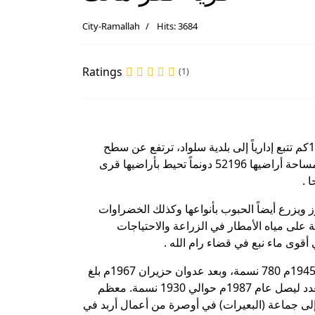
City-Ramallah
Hits: 3684
Ratings
(1)
تقع إلى الشمال الشرقي من مدينة رام الله وتبعد عنها حوالي 17كم تتبع إدارياً إلى بلدية سلواد، ترتفع عن سطح
البحر 780م وتبلغ مساحة القرية العمرانية حوالي 2860 دونم ومساحة أراضيها 52196 دونماً تحيط بأراضيها قرى
 .
ز ويزرع أيضاً الحبوب بأنواعها وكذلك الخضراوات
ية على مياه الأمطار في الزراعة والاحتياجات
أقوى ماء نبع في قضاء رام الله .
بلغ عدد سكان القرية عام 1922م حوالي 517 نسمة، وفي عام 1945م 780 نسمة، وبعد عدوان حزيران 1967م بلغ
عدد سكانها حسب الإحصاء الصهيوني 1371 نسمة، ارتفع هذا العدد ليصل عام 1987م حوالي 1930 نسمة. معظم
إلى جماعة (البعيرات) في أوصرة من أعمال أربد في