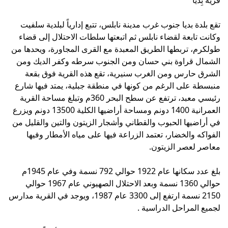
تقع بلدة بديا جنوب غرب مدينة نابلس، تتبع إدارياً لبلدية سلفيت
وكانت تابعة لقضاء نابلس ثم اتبعتها سلطات الاحتلال إلى قضاء
طولكرم، تربطها الطريق المعبدة مع القرى المجاورة، ويحدها من
الشمال قراوة بني حسان ومن الجنوب سرطه وكفر الديك ومن
الشرق حارس ومن الغرب سنيرية، تقع هذه القرية فوق بقعة
منبسطة على الرغم من كونها في منطقة جبلية، يمتد فيها شارع
رئيسي معبد، ترتفع عن سطح البحر 360م وتبلغ مساحة القرية
العمرانية 1400 دونم ومساحة أراضيها الكلية 13500 دونم ويزرع
في أراضيها الحبوب والقطاني وأشجار الزيتون والتين والقليل من
الفواكه والخضار، تعتمد الزراعة فيها على مياه الأمطار وفيها
معاصر لعصر الزيتون.
بلغ عدد سكانها عام 1922 حوالي 792 نسمة وفي عام 1945م
حوالي 1360 نسمة وبعد الاحتلال الصهيوني عام 1967 حوالي
2150 نسمة ارتفع إلى 3300 عام 1987، ويوجد في القرية مدارس
لجميع المراحل الدراسية .