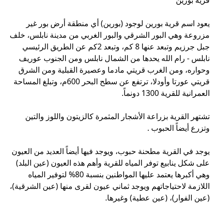
يعود اسم قرية بورين لوجود (بورين) أي منطقة أرض بور غير
مزروعة وهي البور الشرقي والبور الغربي من مدينة نابلس، خلف
جبل جرزيم وتبعد عنها 8 كم، وتبعد 2كم عن الطريق الرئيسي
نابلس - رام الله يحدها من الشمال نابلس ومن الجنوب عوريف
وحواره، ومن الغرب قريتي مادما وعصيرة القبلية ومن الشرق
قريتي عورتا وأودلا، ترتفع عن سطح البحر 600م، وتبلغ المساحة
العمرانية للقرية 1300 دونماً.
تشتهر القرية بزراعة الأشجار المثمرة كالزيتون واللوز والتين
وتزرع أيضاً الحبوب .
يوجد في القرية مطحنة حبوب، ويوجد فيها أيضاً العديد من العيون
على شكل ينابيع توفر المياه للقرية وأهم هذه العيون (عين البلد)
وهي أكبرها يعتمد عليها المواطنين بنسبة 80% لتوفير المياه
اللازمة لاحتياجاتهم ويوجد ثماني عيون لقرى منها (عين الشرقية)،
(عين الفوار)، (عين عطية) وغيرها.