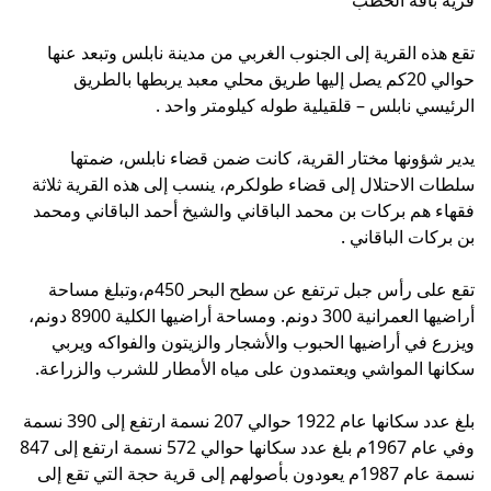
تقع هذه القرية إلى الجنوب الغربي من مدينة نابلس وتبعد عنها
حوالي 20كم يصل إليها طريق محلي معبد يربطها بالطريق
الرئيسي نابلس – قلقيلية طوله كيلومتر واحد .
يدير شؤونها مختار القرية، كانت ضمن قضاء نابلس، ضمتها
سلطات الاحتلال إلى قضاء طولكرم، ينسب إلى هذه القرية ثلاثة
فقهاء هم بركات بن محمد الباقاني والشيخ أحمد الباقاني ومحمد
بن بركات الباقاني .
تقع على رأس جبل ترتفع عن سطح البحر 450م،وتبلغ مساحة
أراضيها العمرانية 300 دونم. ومساحة أراضيها الكلية 8900 دونم،
ويزرع في أراضيها الحبوب والأشجار والزيتون والفواكه ويربي
سكانها المواشي ويعتمدون على مياه الأمطار للشرب والزراعة.
بلغ عدد سكانها عام 1922 حوالي 207 نسمة ارتفع إلى 390 نسمة
وفي عام 1967م بلغ عدد سكانها حوالي 572 نسمة ارتفع إلى 847
نسمة عام 1987م يعودون بأصولهم إلى قرية حجة التي تقع إلى