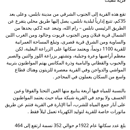
تقع هذه القرية إلى الجنوب الشرقي من مدينة نابلس، وعلى بعد
35كم، تتبع إدارياً لبلدية نابلس، يصل إليها طريق محلي يتفرع عن
الطريق الرئيسي نابلس – رام الله، وتبعد عنه 2كم، يحدها من
الشمال قرية قبلان ومن الجنوب قريوت وجالود ومن الغرب اللبن
والساوية ومن الشرق قرية قصرى، وتبلغ المساحة العمرانية
للقرية 1100 دونماً، ويعتمد سكانها على الزراعة البعلية، لكن
معظم أراضيها وعرة وجبلية، وتشتهر بزراعة اللوز والتين والصبر
والحبوب والقطاني والبامية وذرة المكانس يهتم المواطنون بتربية
المواشي والدواجن وفي القرية معصرة للزيتون وهناك قطاع
واسع من السكان يعملون في المحاجر .
بالنسبة للمياه فيها أربعة ينابيع منها العين التحتا والفوقا وعين
الخسف ولا يوجد في القرية شبكة مياه حيث يعتمد المواطنون
على آبار جمع المياه للشرب، أما الإنارة في القرية فتتم عن طريق
ماتورات خاصة للقرية لتوليد الكهرباء تعمل ليلاً فقط .
بلغ عدد سكانها عام 1922م حوالي 352 نسمة ارتفع إلى 464